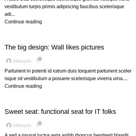
vestibulum turpis primis adipiscing faucibus scelerisque
adi...
Continue reading
DESIGN TRENDS
The big design: Wall likes pictures
0
10dnss3c
Parturient in potenti id rutrum duis torquent parturient sceler
isque sit vestibulum a posuere scelerisque viverra urna....
Continue reading
FURNITURE
Sweet seat: functional seat for IT folks
0
10dnss3c
A sed a risusat luctus esta anibh rhoncus hendrerit blandit