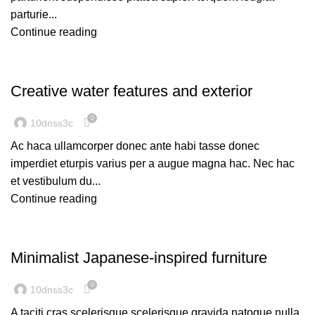
parturie...
Continue reading
DECORATION
Creative water features and exterior
0
10dnss3c
Ac haca ullamcorper donec ante habi tasse donec
imperdiet eturpis varius per a augue magna hac. Nec hac
et vestibulum du...
Continue reading
INSPIRATION
Minimalist Japanese-inspired furniture
0
10dnss3c
A taciti cras scelerisque scelerisque gravida natoque nulla