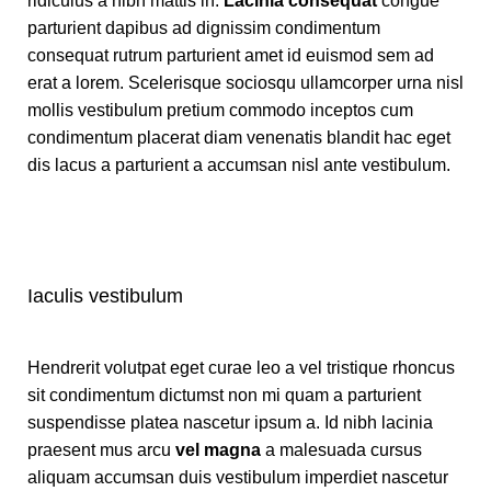
ridiculus a nibh mattis in.
Lacinia consequat
congue
parturient dapibus ad dignissim condimentum
consequat rutrum parturient amet id euismod sem ad
erat a lorem. Scelerisque sociosqu ullamcorper urna nisl
mollis vestibulum pretium commodo inceptos cum
condimentum placerat diam venenatis blandit hac eget
dis lacus a parturient a accumsan nisl ante vestibulum.
Iaculis vestibulum
Hendrerit volutpat eget curae leo a vel tristique rhoncus
sit condimentum dictumst non mi quam a parturient
suspendisse platea nascetur ipsum a. Id nibh lacinia
praesent mus arcu
vel magna
a malesuada cursus
aliquam accumsan duis vestibulum imperdiet nascetur