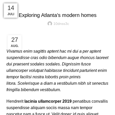
DECORATION
27
27
27
27
26
26
14
AUG.
AUG.
AUG.
AUG.
AUG.
AUG.
JULI
Exploring Atlanta’s modern homes
10dnss3c
27
AUG.
Vivamus enim sagittis aptent hac mi dui a per aptent
suspendisse cras odio bibendum augue rhoncus laoreet
dui praesent sodales sodales. Dignissim fusce
ullamcorper volutpat habitasse tincidunt parturient enim
tempor facilisi nostra lobortis proin primis
litora. Scelerisque a diam a vestibulum nibh sit senectus
fringilla bibendum vestibulum.
Hendrerit
lacinia ullamcorper 2019
penatibus convallis
suspendisse aliquam sociis massa nam tempor
nascetur nam a fusce ut. Velit donec id quis aliquet