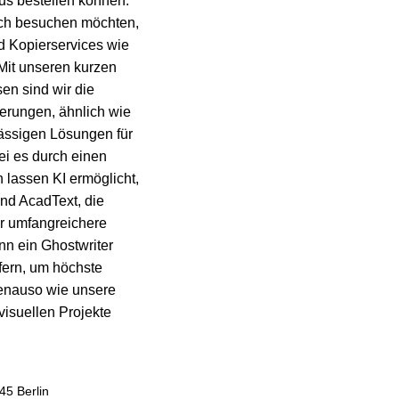
us bestellen können.
lich besuchen möchten,
nd Kopierservices wie
Mit unseren kurzen
en sind wir die
derungen, ähnlich wie
lässigen Lösungen für
ei es durch einen
 lassen KI
ermöglicht,
nd
AcadText
, die
ür umfangreichere
ann ein
Ghostwriter
efern, um höchste
genauso wie unsere
visuellen Projekte
45 Berlin