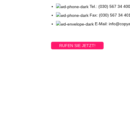
Tel.: (030) 567 34 40
Fax: (030) 567 34 40
E-Mail: info@copy
RUFEN SIE JETZT!
Printed and shipped on dema
VIEW MORE
VOR ORT
INFORMATIONE