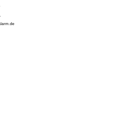
0
1
alarm.de
nd!
N
Öffnungszeiten
Montag -Freitag: 10:00-19:00
UHR
Samstag: 10:00-16:00 UHR