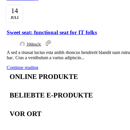
14
JULI
FURNITURE
Sweet seat: functional seat for IT folks
0
10dnss3c
A sed a risusat luctus esta anibh rhoncus hendrerit blandit nam rutr
hac. Cras a vestibulum a varius adipiscin...
Continue reading
ONLINE PRODUKTE
BELIEBTE E-PRODUKTE
VOR ORT