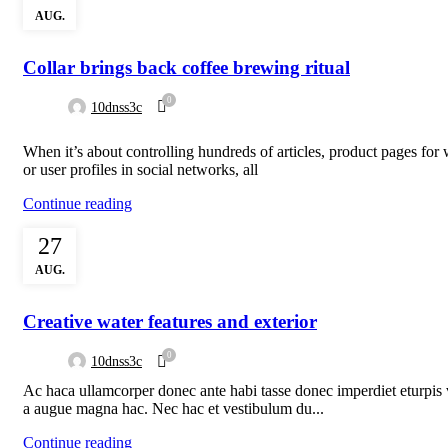
AUG.
FURNITURE
Collar brings back coffee brewing ritual
0
10dnss3c
When it’s about controlling hundreds of articles, product pages for
or user profiles in social networks, all
Continue reading
27
AUG.
DECORATION
Creative water features and exterior
0
10dnss3c
Ac haca ullamcorper donec ante habi tasse donec imperdiet eturpis 
a augue magna hac. Nec hac et vestibulum du...
Continue reading