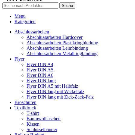
Suche
Menü
Kategorien
Abschlussarbeiten
Abschlussarbeiten Hardcover
Abschlussarbeiten Plastikringbindung
Abschlussarbeiten Leimbindung
Abschlussarbeiten Metallringbindung
Flyer
Flyer DIN A4
Flyer DIN A5
Flyer DIN A6
Flyer DIN lang
Flyer DIN A5 mit Halbfalz
Flyer DIN lang mit Wickelfalz
Flyer DIN lang mit Zick-Zack-Falz
Broschüren
Textildruck
T-shirt
Baumwolltaschen
Kissen
Schlüsselbänder
Roll-up Budget