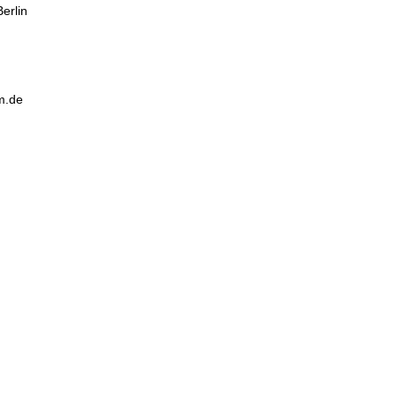
erlin
m.de
N
Öffnungszeiten