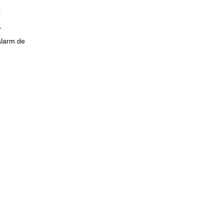
0
1
alarm.de
nd!
N
Öffnungszeiten
Montag -Freitag: 10:00-19:00
UHR
Samstag: 10:00-16:00 UHR