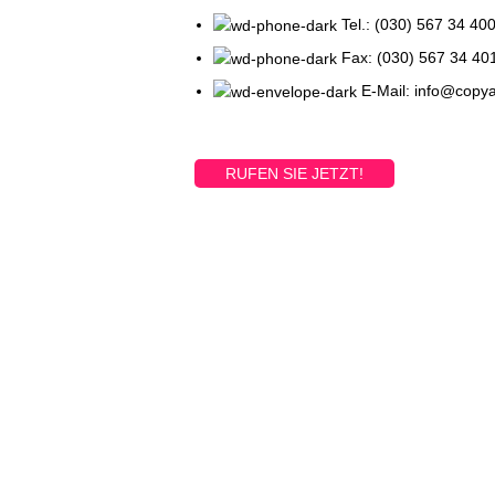
Tel.: (030) 567 34 40
Fax: (030) 567 34 40
E-Mail: info@copy
RUFEN SIE JETZT!
Printed and shipped on dema
VIEW MORE
VOR ORT
INFORMATIONE