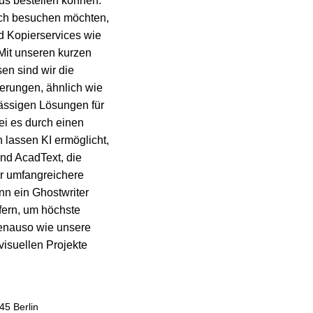
us bestellen können.
lich besuchen möchten,
nd Kopierservices wie
Mit unseren kurzen
en sind wir die
derungen, ähnlich wie
lässigen Lösungen für
ei es durch einen
 lassen KI
ermöglicht,
nd
AcadText
, die
ür umfangreichere
ann ein
Ghostwriter
efern, um höchste
genauso wie unsere
visuellen Projekte
45 Berlin