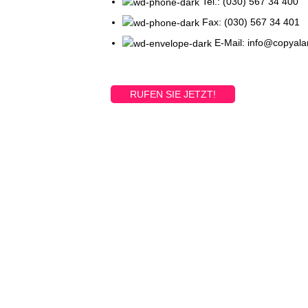
Tel.: (030) 567 34 400
Fax: (030) 567 34 401
E-Mail: info@copyal
RUFEN SIE JETZT!
Printed and shipped on deman
VIEW MORE
VOR ORT
INFORMATIONE