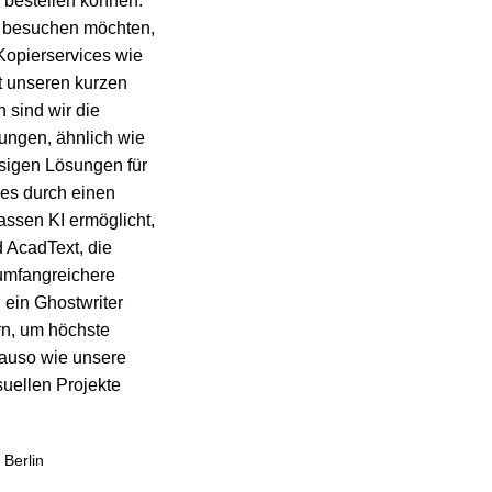
 bestellen können.
ch besuchen möchten,
 Kopierservices wie
t unseren kurzen
 sind wir die
rungen, ähnlich wie
ssigen Lösungen für
 es durch einen
assen KI
ermöglicht,
d
AcadText
, die
 umfangreichere
n ein
Ghostwriter
ern, um höchste
nauso wie unsere
suellen Projekte
Berlin